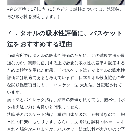
●判定基準：1分以内（1分を超える試料については、洗濯後、
再び吸水性を測定します。）
４．タオルの吸水性評価に、バスケット
法をおすすめする理由
当研究所ではタオルの吸水性評価のために、どの試験方法が最
適なのか、実際に使用する上で必要な吸水性の基準を設定する
ために検討を重ねた結果、「バスケット法」がタオルの吸水性
評価には最適であると考えています。日本タオル検査協会の主
な試験鑑定項目にも、「バスケット法 大丸法」は記載されて
います。
滴下法とバイレック法は、結果の数値が良くても、抱水性（水
を抱え込む力）も良いとは限りません。
沈降法とバスケット法は、繊維自体が吸水した数値なので、抱
水性の目安にもなります。さらに、沈降法は試料の比重に左右
される場合がありますが、バスケット法は試料が大きいので平