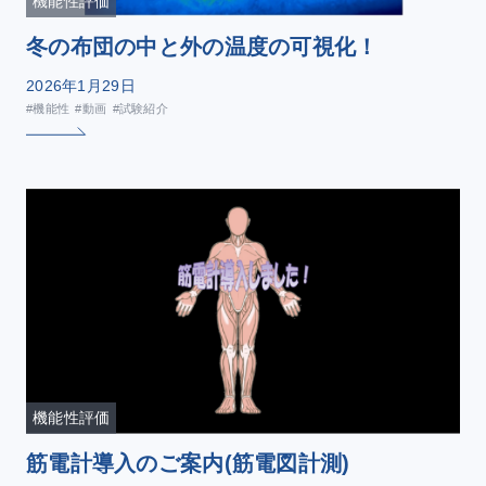
機能性評価
冬の布団の中と外の温度の可視化！
2026年1月29日
#機能性
#動画
#試験紹介
機能性評価
筋電計導入のご案内(筋電図計測)