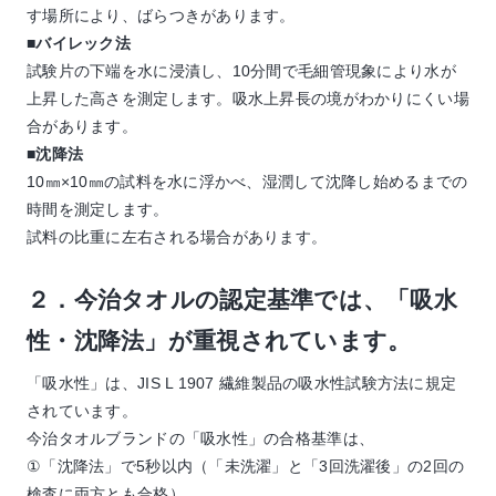
す場所により、ばらつきがあります。
■バイレック法
試験片の下端を水に浸漬し、10分間で毛細管現象により水が
上昇した高さを測定します。吸水上昇長の境がわかりにくい場
合があります。
■沈降法
10㎜×10㎜の試料を水に浮かべ、湿潤して沈降し始めるまでの
時間を測定します。
試料の比重に左右される場合があります。
２．今治タオルの認定基準では、「吸水
性・沈降法」が重視されています。
「吸水性」は、JIS L 1907 繊維製品の吸水性試験方法に規定
されています。
今治タオルブランドの「吸水性」の合格基準は、
①「沈降法」で5秒以内（「未洗濯」と「3回洗濯後」の2回の
検査に両方とも合格）。