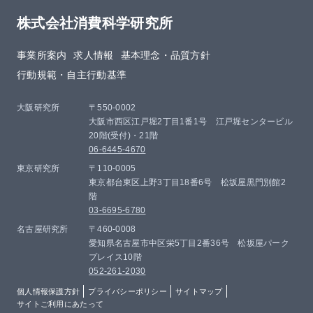
株式会社消費科学研究所
事業所案内
求人情報
基本理念・品質方針​
行動規範・自主行動基準
大阪研究所
〒550-0002
大阪市西区江戸堀2丁目1番1号 江戸堀センタービル
20階(受付)・21階
06-6445-4670
東京研究所
〒110-0005
東京都台東区上野3丁目18番6号 松坂屋黒門別館2
階
03-6695-6780
名古屋研究所
〒460-0008
愛知県名古屋市中区栄5丁目2番36号 松坂屋パーク
プレイス10階
052-261-2030
個人情報保護方針
プライバシーポリシー
サイトマップ
サイトご利用にあたって