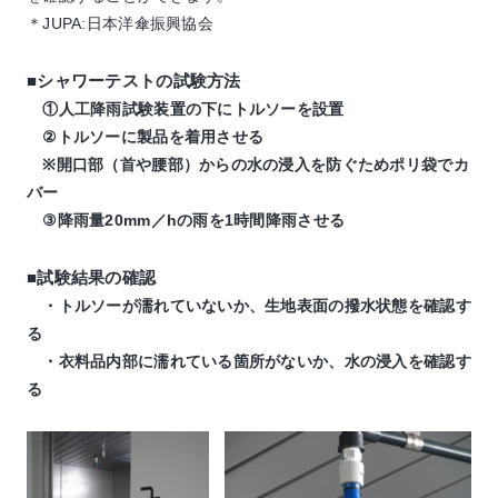
＊JUPA:日本洋傘振興協会
■シャワーテストの試験方法
①人工降雨試験装置の下にトルソーを設置
②トルソーに製品を着用させる
※開口部（首や腰部）からの水の浸入を防ぐためポリ袋でカ
バー
③降雨量20mm／hの雨を1時間降雨させる
■試験結果の確認
・トルソーが濡れていないか、生地表面の撥水状態を確認す
る
・衣料品内部に濡れている箇所がないか、水の浸入を確認す
る