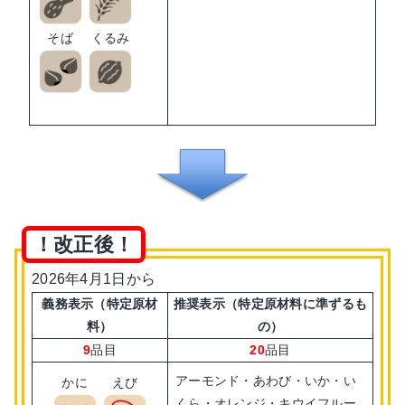
そば
くるみ
！改正後！
2026年4月1日から
義務表示（特定原材
推奨表示（特定原材料に準ずるも
料）
の）
9
品目
20
品目
アーモンド・あわび・いか・い
かに
えび
くら・オレンジ・キウイフルー